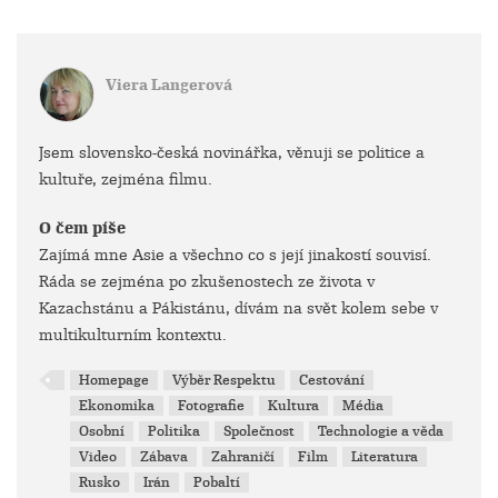
Viera Langerová
Jsem slovensko-česká novinářka, věnuji se politice a
kultuře, zejména filmu.
O čem píše
Zajímá mne Asie a všechno co s její jinakostí souvisí.
Ráda se zejména po zkušenostech ze života v
Kazachstánu a Pákistánu, dívám na svět kolem sebe v
multikulturním kontextu.
Homepage
Výběr Respektu
Cestování
Ekonomika
Fotografie
Kultura
Média
Osobní
Politika
Společnost
Technologie a věda
Video
Zábava
Zahraničí
Film
Literatura
Rusko
Irán
Pobaltí