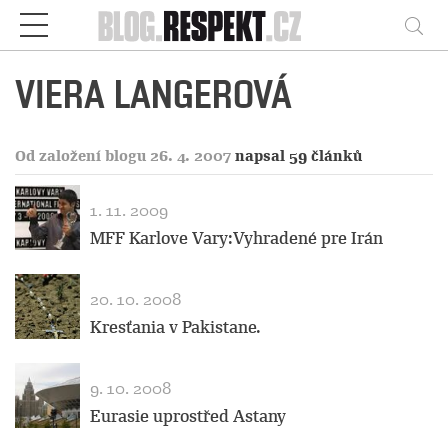
Respekt
Vy
VIERA LANGEROVÁ
Od založení blogu 26. 4. 2007
napsal 59 článků
1. 11. 2009
MFF Karlove Vary:Vyhradené pre Irán
20. 10. 2008
Kresťania v Pakistane.
9. 10. 2008
Eurasie uprostřed Astany